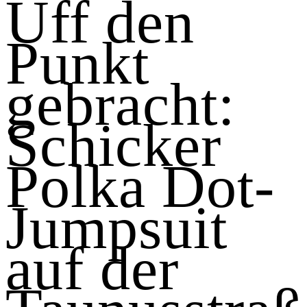
Uff den
Punkt
gebracht:
Schicker
Polka Dot-
Jumpsuit
auf der