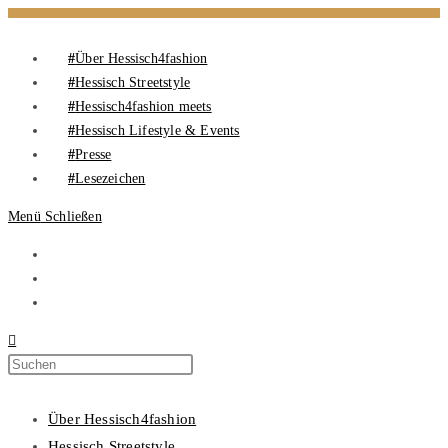
Über Hessisch4fashion
Hessisch Streetstyle
Hessisch4fashion meets
Hessisch Lifestyle & Events
Presse
Lesezeichen
Menü
Schließen
Über Hessisch4fashion
Hessisch Streetstyle