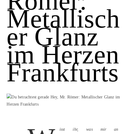
Römer:
Metallisch
er Glanz
im Herzen
Frankfurts
isst ihr, was mir an