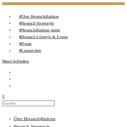
Über Hessisch4fashion
Hessisch Streetstyle
Hessisch4fashion meets
Hessisch Lifestyle & Events
Presse
Lesezeichen
Menü
Schließen
Über Hessisch4fashion
Hessisch Streetstyle