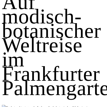
Auf
modisch-
botanischer
Weltreise
im
Frankfurter
Palmengart