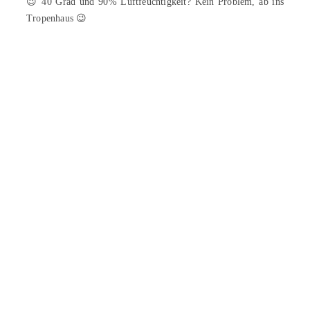
😉 40 Grad und 90% Luftfeuchtigkeit? Kein Problem, ab ins
Tropenhaus 😉