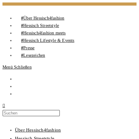
Über Hessisch4fashion
Hessisch Streetstyle
Hessisch4fashion meets
Hessisch Lifestyle & Events
Presse
Lesezeichen
Menü
Schließen
Über Hessisch4fashion
Hessisch Streetstyle