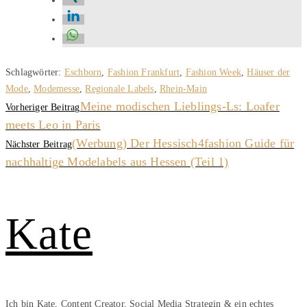
Schlagwörter
:
Eschborn
,
Fashion Frankfurt
,
Fashion Week
,
Häuser der
Mode
,
Modemesse
,
Regionale Labels
,
Rhein-Main
Meine modischen Lieblings-Ls: Loafer
Vorheriger Beitrag
meets Leo in Paris
(Werbung) Der Hessisch4fashion Guide für
Nächster Beitrag
nachhaltige Modelabels aus Hessen (Teil 1)
Kate
Ich bin Kate, Content Creator, Social Media Strategin & ein echtes