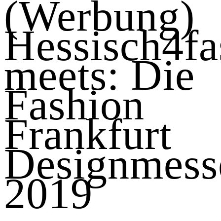
(Werbung)
Hessisch4fa
meets: Die
Fashion
Frankfurt
Designmess
2019