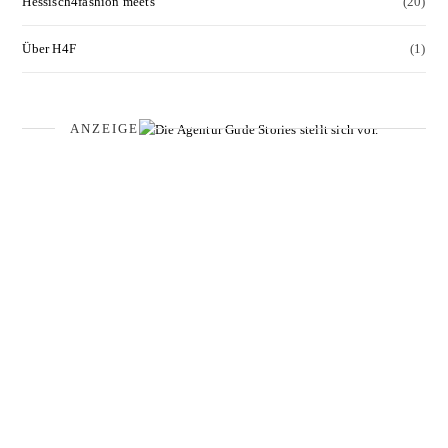
Hessisch4fashion meets
(20)
Über H4F
(1)
ANZEIGE