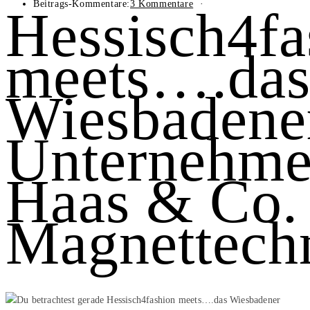
Beitrags-Kommentare:
3 Kommentare
Hessisch4fa
meets….da
Wiesbadene
Unternehm
Haas & Co.
Magnettech