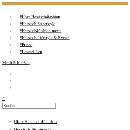
Über Hessisch4fashion
Hessisch Streetstyle
Hessisch4fashion meets
Hessisch Lifestyle & Events
Presse
Lesezeichen
Menü
Schließen
Über Hessisch4fashion
Hessisch Streetstyle