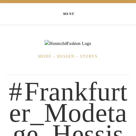
MENÜ
MODE – HESSEN – STORYS
Frankfurt
er_Modeta
ge_Hessis