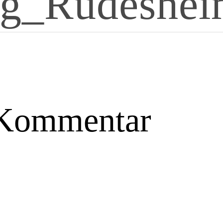
g_Rüdeshei
 Kommentar