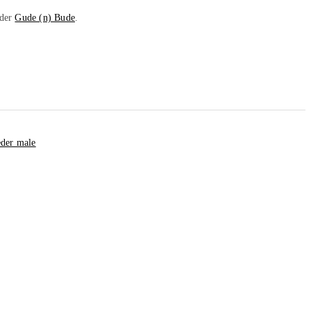
 der
Gude (n) Bude
.