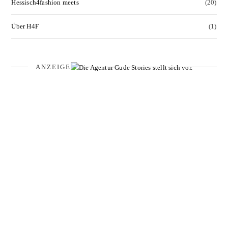
Hessisch4fashion meets
(20)
Über H4F
(1)
ANZEIGE