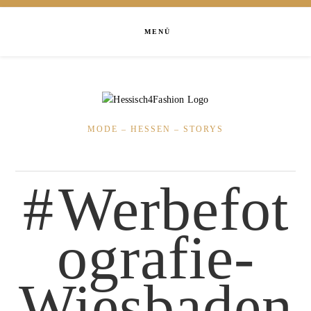
MENÜ
MODE – HESSEN – STORYS
Werbefot
ografie-
Wiesbaden