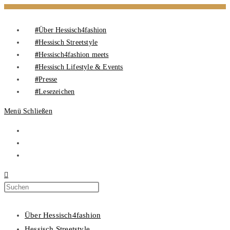
Über Hessisch4fashion
Hessisch Streetstyle
Hessisch4fashion meets
Hessisch Lifestyle & Events
Presse
Lesezeichen
Menü
Schließen
Über Hessisch4fashion
Hessisch Streetstyle