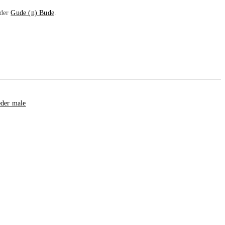
 der
Gude (n) Bude
.