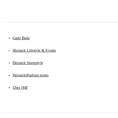
Gude Bude
Hessisch Lifestyle & Events
Hessisch Streetstyle
Hessisch4fashion meets
Über H4F