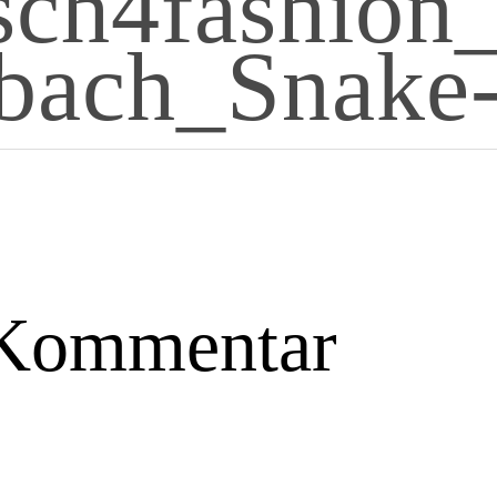
sch4fashion_
bach_Snake-
 Kommentar