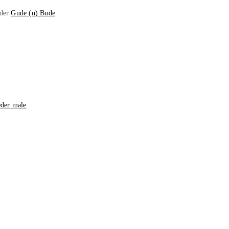
 der
Gude (n) Bude
.