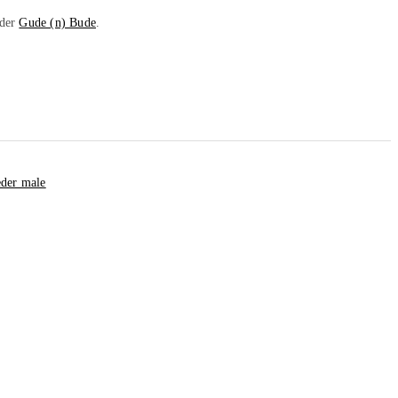
 der
Gude (n) Bude
.