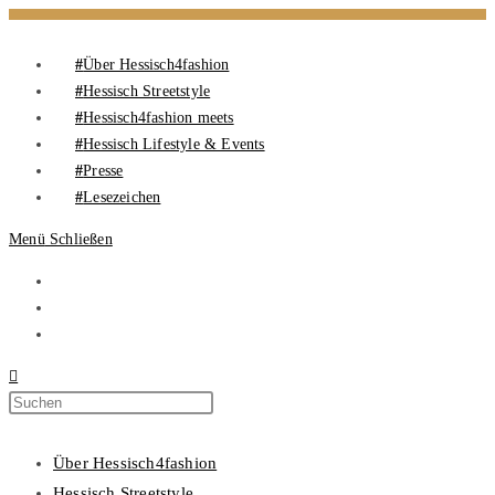
Über Hessisch4fashion
Hessisch Streetstyle
Hessisch4fashion meets
Hessisch Lifestyle & Events
Presse
Lesezeichen
Menü
Schließen
Über Hessisch4fashion
Hessisch Streetstyle