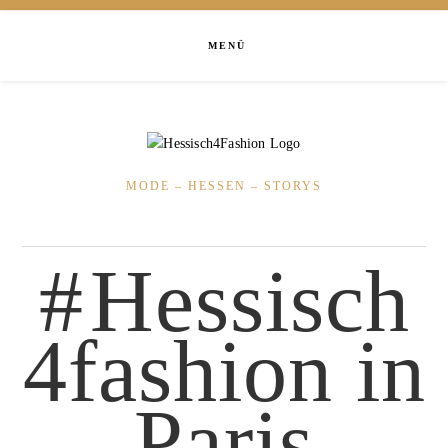
MENÜ
MODE – HESSEN – STORYS
Hessisch
4fashion in
Paris