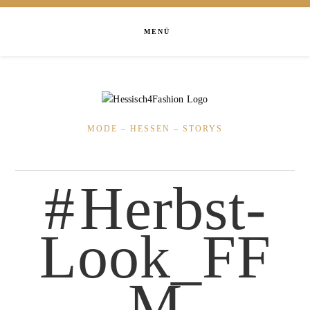
MENÜ
MODE – HESSEN – STORYS
Herbst-
Look_FF
M