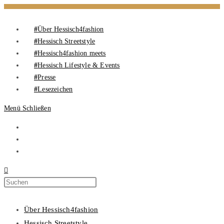
Über Hessisch4fashion
Hessisch Streetstyle
Hessisch4fashion meets
Hessisch Lifestyle & Events
Presse
Lesezeichen
Menü
Schließen
Über Hessisch4fashion
Hessisch Streetstyle