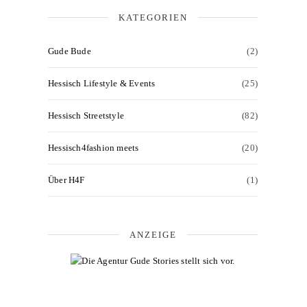
KATEGORIEN
Gude Bude
(2)
Hessisch Lifestyle & Events
(25)
Hessisch Streetstyle
(82)
Hessisch4fashion meets
(20)
Über H4F
(1)
ANZEIGE