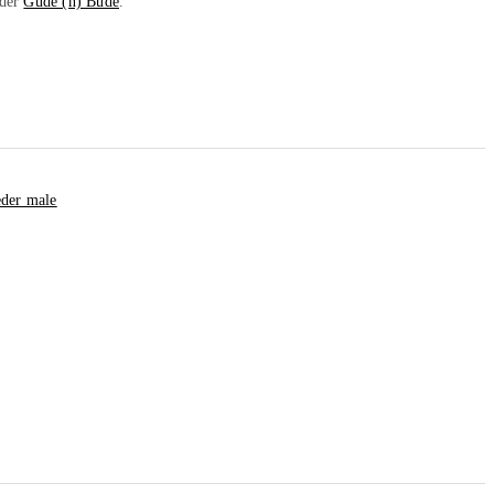
 der
Gude (n) Bude
.