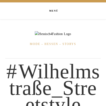
MENÜ
MODE – HESSEN – STORYS
Wilhelms
traße_Stre
etstyle