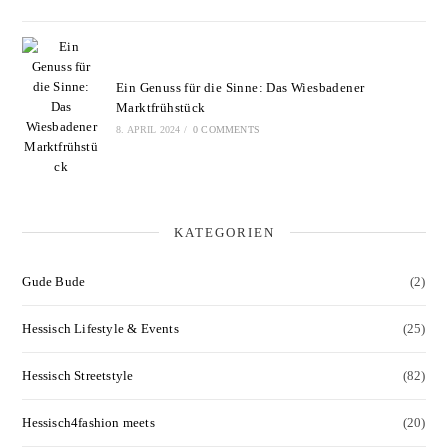
Ein Genuss für die Sinne: Das Wiesbadener
Marktfrühstück
8. APRIL 2024
/
0 COMMENTS
KATEGORIEN
Gude Bude
(2)
Hessisch Lifestyle & Events
(25)
Hessisch Streetstyle
(82)
Hessisch4fashion meets
(20)