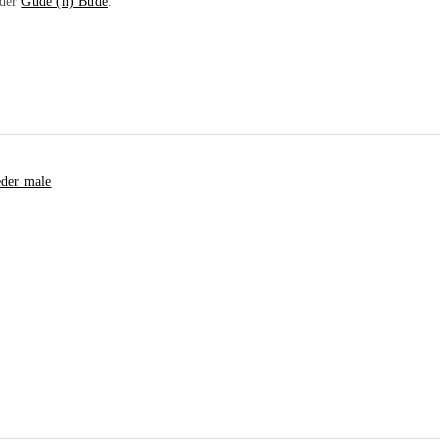
 der
Gude (n) Bude
.