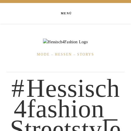
MENÜ
MODE – HESSEN – STORYS
Hessisch
4fashion_
Streetstyle