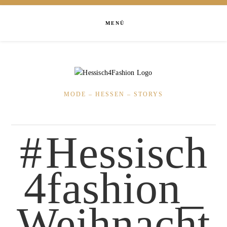
MENÜ
MODE – HESSEN – STORYS
Hessisch
4fashion_
Weihnacht