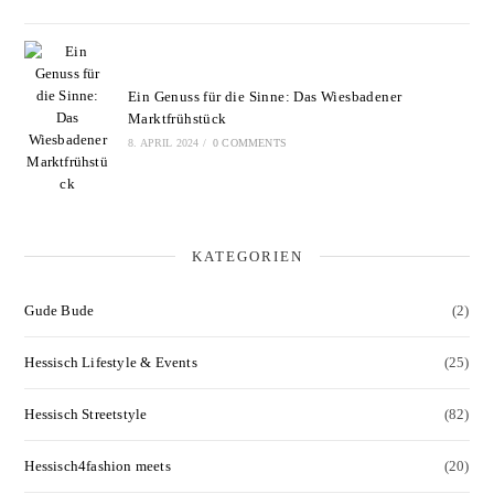
Ein Genuss für die Sinne: Das Wiesbadener
Marktfrühstück
8. APRIL 2024
/
0 COMMENTS
KATEGORIEN
Gude Bude
(2)
Hessisch Lifestyle & Events
(25)
Hessisch Streetstyle
(82)
Hessisch4fashion meets
(20)