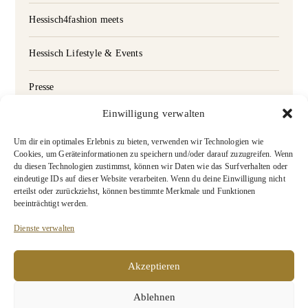
Hessisch4fashion meets
Hessisch Lifestyle & Events
Presse
Einwilligung verwalten
Lesezeichen
Um dir ein optimales Erlebnis zu bieten, verwenden wir Technologien wie
Cookies, um Geräteinformationen zu speichern und/oder darauf zuzugreifen. Wenn
du diesen Technologien zustimmst, können wir Daten wie das Surfverhalten oder
eindeutige IDs auf dieser Website verarbeiten. Wenn du deine Einwilligung nicht
Die Nutzung der Bilder von diesem Blog dürfen ausschließlich
erteilst oder zurückziehst, können bestimmte Merkmale und Funktionen
mit dem Verweis auf
credits by Hessisch4fashion
erfolgen.
beeinträchtigt werden.
Dienste verwalten
LOCATION
Akzeptieren
Ablehnen