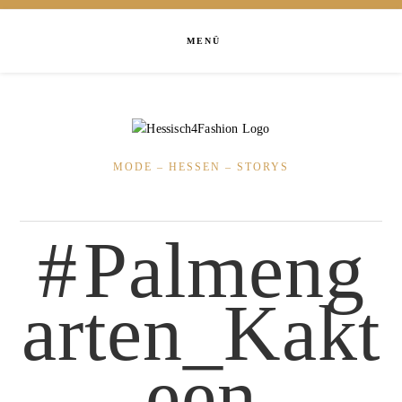
MENÜ
MODE – HESSEN – STORYS
Palmeng
arten_Kakt
een