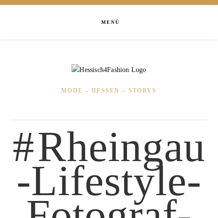
MENÜ
MODE – HESSEN – STORYS
Rheingau
-Lifestyle-
Fotograf-