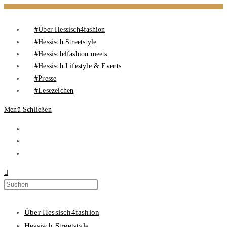
Über Hessisch4fashion
Hessisch Streetstyle
Hessisch4fashion meets
Hessisch Lifestyle & Events
Presse
Lesezeichen
Menü
Schließen
Über Hessisch4fashion
Hessisch Streetstyle