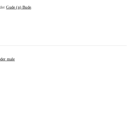
 der
Gude (n) Bude
.