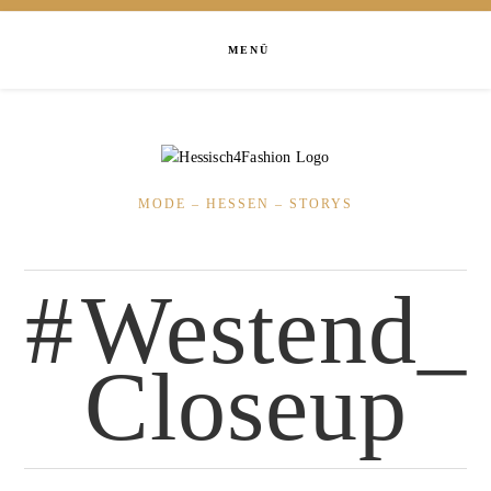
MENÜ
MODE – HESSEN – STORYS
Westend_
Closeup